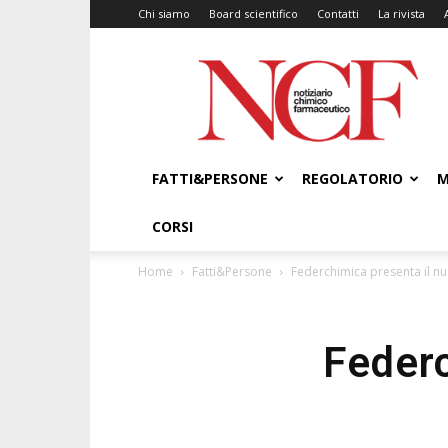
Chi siamo
Board scientifico
Contatti
La rivista
NCF
–
Notiziario
Chimico
Farmaceutico
FATTI&PERSONE
REGOLATORIO
M
CORSI
Home
Fatti&Persone
Federchimica presenta il n
Federc