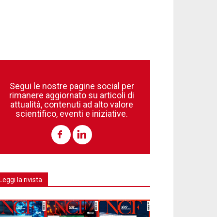
Segui le nostre pagine social per
rimanere aggiornato su articoli di
attualità, contenuti ad alto valore
scientifico, eventi e iniziative.
Leggi la rivista