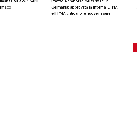
leanza AIFA-SCI per il
Prezzo e rimborso dei farmaci in
farmaco
Germania: approvata la riforma, EFPIA
e IFPMA criticano le nuove misure