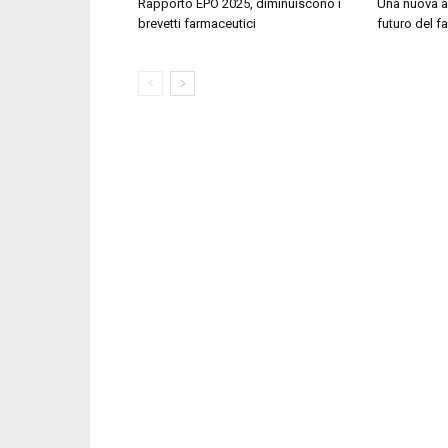
Rapporto EPO 2025, diminuiscono i
Una nuova al
brevetti farmaceutici
futuro del 