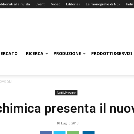
Abbonati alla rivista
Eventi
Video
Editoriali
Le monografie di NCF
Indiri
ERCATO
RICERCA
PRODUZIONE
PRODOTTI&SERVIZI
uovo SET
Fatti&Persone
himica presenta il nu
10 Luglio 2013