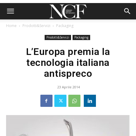
Home
Prodotti&Servizi
Packaging
Prodotti&Servizi
Packaging
L’Europa premia la
tecnologia italiana
antispreco
23 Aprile 2014