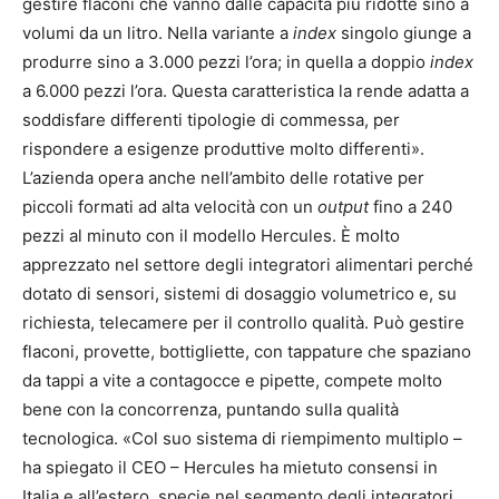
gestire flaconi che vanno dalle capacità più ridotte sino a
volumi da un litro. Nella variante a
index
singolo giunge a
produrre sino a 3.000 pezzi l’ora; in quella a doppio
index
a 6.000 pezzi l’ora. Questa caratteristica la rende adatta a
soddisfare differenti tipologie di commessa, per
rispondere a esigenze produttive molto differenti».
L’azienda opera anche nell’ambito delle rotative per
piccoli formati ad alta velocità con un
output
fino a 240
pezzi al minuto con il modello Hercules. È molto
apprezzato nel settore degli integratori alimentari perché
dotato di sensori, sistemi di dosaggio volumetrico e, su
richiesta, telecamere per il controllo qualità. Può gestire
flaconi, provette, bottigliette, con tappature che spaziano
da tappi a vite a contagocce e pipette, compete molto
bene con la concorrenza, puntando sulla qualità
tecnologica. «Col suo sistema di riempimento multiplo –
ha spiegato il CEO – Hercules ha mietuto consensi in
Italia e all’estero, specie nel segmento degli integratori