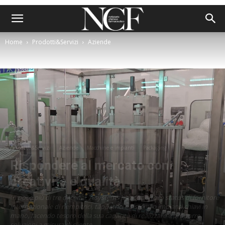
Home
Prodotti&Servizi
Aziende
Prodotti&Servizi
Aziende
Macchine e impianti
Packaging
Rispondere al mercato con
creatività e qualità
In poco più di tre decenni, Alsystems ha acquisito lo status di fornitore
internazionale di riempitrici, tappatrici e sistemi o impianti chiavi in
mano, facendo tesoro della sua capacità di realizzare e proporre
soluzioni a misura di cliente