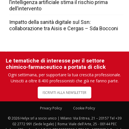
l’intelligenza artificiale stima il rischio prima
dell’intervento
Impatto della sanità digitale sul Ssn:
collaborazione tra Aisis e Cergas – Sda Bocconi
Le tematiche di interesse per il settore
chimico-farmaceutico a portata di click
Ogni settimana, per supportare la tua crescita professionale.
Unisciti a oltre 8.400 professionisti che già ne fanno parte.
ISCRIVITI ALLA NEWSLETTER
Privacy Policy
Cookie Policy
© 2026 Helyx srl a socio unico | Milano: Via Eritrea, 21 – 20157 Tel +39
02 2772 991 (Sede legale) | Roma: Viale dell'Arte, 25 - 00144 PEC