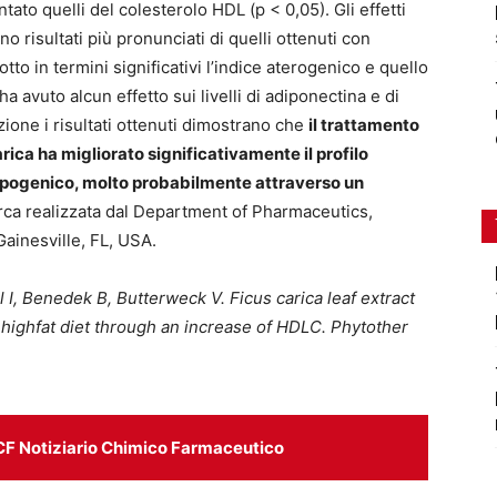
mentato quelli del colesterolo HDL (p < 0,05). Gli effetti
no risultati più pronunciati di quelli ottenuti con
tto in termini significativi l’indice aterogenico e quello
a avuto alcun effetto sui livelli di adiponectina e di
zione i risultati ottenuti dimostrano che
il trattamento
arica ha migliorato significativamente il profilo
 adipogenico, molto probabilmente attraverso un
erca realizzata dal Department of Pharmaceutics,
Gainesville, FL, USA.
 I, Benedek B, Butterweck V. Ficus carica leaf extract
a high­fat diet through an increase of HDL­C. Phytother
CF Notiziario Chimico Farmaceutico