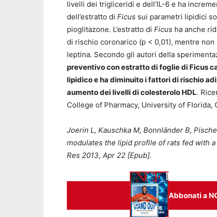
livelli dei trigliceridi e dell’IL-­6 e ha incre
dell’estratto di
Ficus
sui parametri lipidici so
pioglitazone. L’estratto di
Ficus
ha anche rido
di rischio coronarico (p < 0,01), mentre non h
leptina. Secondo gli autori della sperimenta
preventivo con estratto di foglie di Ficus c
lipidico e ha diminuito i fattori di rischio
aumento dei livelli di colesterolo HDL
. Ric
College of Pharmacy, University of Florida, 
Joerin L, Kauschka M, Bonnländer B, Pischel
modulates the lipid profile of rats fed with 
Res 2013, Apr 22 [Epub].
Abbonati a N