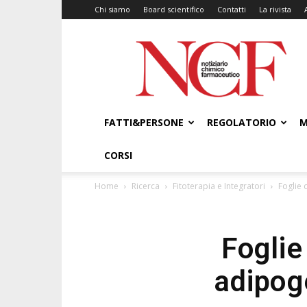
Chi siamo
Board scientifico
Contatti
La rivista
NCF
–
Notiziario
Chimico
Farmaceutico
FATTI&PERSONE
REGOLATORIO
M
CORSI
Home
Ricerca
Fitoterapia e Integratori
Foglie d
Foglie 
adipoge