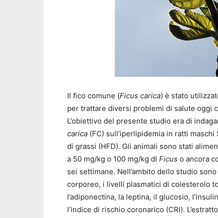
Il fico comune (
Ficus carica
) è stato utilizz
per trattare diversi problemi di salute oggi
L’obiettivo del presente studio era di indagare
carica
(FC) sull’iperlipidemia in ratti masch
di grassi (HFD). Gli animali sono stati ali
a 50 mg/kg o 100 mg/kg di
Ficus
o ancora co
sei settimane. Nell’ambito dello studio sono 
corporeo, i livelli plasmatici di colesterolo t
l’adiponectina, la leptina, il glucosio, l’insulin
l’indice di rischio coronarico (CRI). L’estratto