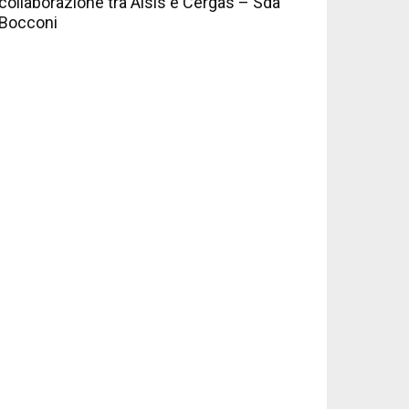
collaborazione tra Aisis e Cergas – Sda
Bocconi