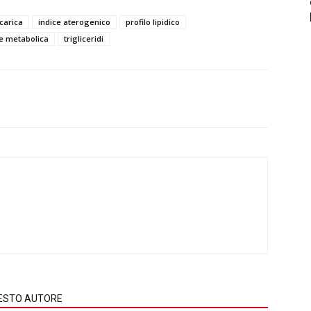
 carica
indice aterogenico
profilo lipidico
e metabolica
trigliceridi
QUESTO AUTORE