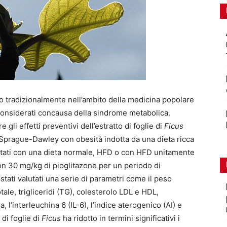
ato tradizionalmente nell’ambito della medicina popolare
 considerati concausa della sindrome metabolica.
 gli effetti preventivi dell’estratto di foglie di
Ficus
i Sprague-­Dawley con obesità indotta da una dieta ricca
mentati con una dieta normale, HFD o con HFD unitamente
n 30 mg/kg di pioglitazone per un periodo di
stati valutati una serie di parametri come il peso
otale, trigliceridi (TG), colesterolo LDL e HDL,
a, l’interleuchina­ 6 (IL­-6), l’indice aterogenico (AI) e
 di foglie di
Ficus
ha ridotto in termini significativi i