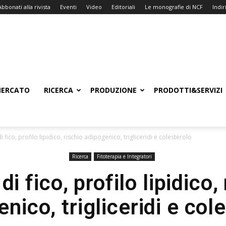
Abbonati alla rivista
Eventi
Video
Editoriali
Le monografie di NCF
Indiri
ERCATO
RICERCA
PRODUZIONE
PRODOTTI&SERVIZI
i fico, profilo lipidico, rischio adipogenico, trigliceridi e colesterolo
Ricerca
Fitoterapia e Integratori
di fico, profilo lipidico,
nico, trigliceridi e col