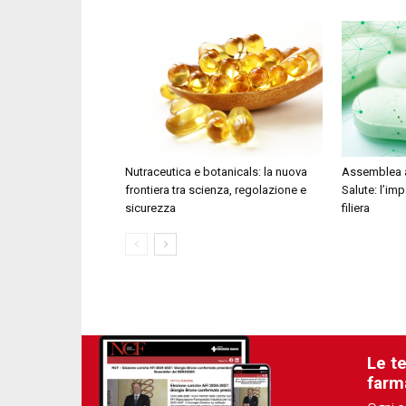
Nutraceutica e botanicals: la nuova
Assemblea a
frontiera tra scienza, regolazione e
Salute: l’im
sicurezza
filiera
Le t
farm