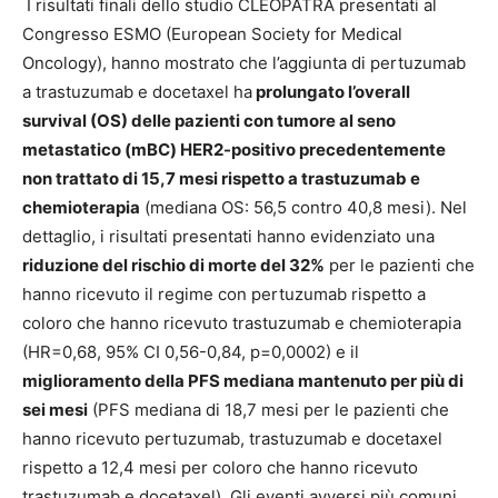
I risultati finali dello studio CLEOPATRA presentati al
Congresso ESMO (European Society for Medical
Oncology), hanno mostrato che l’aggiunta di pertuzumab
a trastuzumab e docetaxel ha
prolungato l’overall
survival (OS) delle pazienti con tumore al seno
metastatico (mBC) HER2-positivo precedentemente
non trattato di 15,7 mesi rispetto a trastuzumab e
chemioterapia
(mediana OS: 56,5 contro 40,8 mesi). Nel
dettaglio, i risultati presentati hanno evidenziato una
riduzione del rischio di morte del 32%
per le pazienti che
hanno ricevuto il regime con pertuzumab rispetto a
coloro che hanno ricevuto trastuzumab e chemioterapia
(HR=0,68, 95% CI 0,56-0,84, p=0,0002) e il
miglioramento della PFS mediana mantenuto per più di
sei mesi
(PFS mediana di 18,7 mesi per le pazienti che
hanno ricevuto pertuzumab, trastuzumab e docetaxel
rispetto a 12,4 mesi per coloro che hanno ricevuto
trastuzumab e docetaxel). Gli eventi avversi più comuni