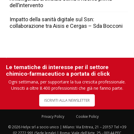
dell’intervento
Impatto della sanità digitale sul Ssn:
collaborazione tra Aisis e Cergas – Sda Bocconi
Le tematiche di interesse per il settore
chimico-farmaceutico a portata di click
Ogni settimana, per supportare la tua crescita professionale.
Unisciti a oltre 8.400 professionisti che già ne fanno parte.
ISCRIVITI ALLA NEWSLETTER
Privacy Policy
Cookie Policy
© 2026 Helyx srl a socio unico | Milano: Via Eritrea, 21 – 20157 Tel +39
02 2772 991 (Sede legale) | Roma: Viale dell'Arte, 25 - 00144 PEC