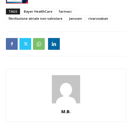
TAGS
Bayer HealthCare
farmaci
fibrillazione atriale non-valvolare
Janssen
rivaroxaban
M.B.