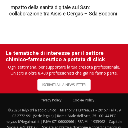
Impatto della sanità digitale sul Ssn:
collaborazione tra Aisis e Cergas – Sda Bocconi
Le tematiche di interesse per il settore
chimico-farmaceutico a portata di click
Ogni settimana, per supportare la tua crescita professionale.
Unisciti a oltre 8.400 professionisti che già ne fanno parte.
ISCRIVITI ALLA NEWSLETTER
Privacy Policy
Cookie Policy
© 2026 Helyx srl a socio unico | Milano: Via Eritrea, 21 – 20157 Tel +39
02 2772 991 (Sede legale) | Roma: Viale dell'Arte, 25 - 00144 PEC
helyx.srl@legalmail.it | P.IVA 07106000966 | REA MI - 1935962 | Capitale
Sociale: €40.000 i.v. | Società soggetta a direzione e coordinamento di