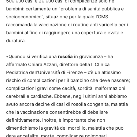
500.000 casi e 20.000 casi di complicanze solo nei
bambini: certamente un “problema di sanità pubblica e
socioeconomico”, situazione per la quale l’OMS
raccomanda la vaccinazione di routine anti varicella per i
bambini al fine di raggiungere una copertura elevata e
duratura.
«Quando si verifica una
rosolia
in gravidanza – ha
affermato Chiara Azzari, direttore della II Clinica
Pediatrica dell’Università di Firenze – c’è un altissimo
rischio di complicazioni per il bambino che deve nascere;
complicazioni gravi come cecità, sordità, malformazioni
cerebrali e cardiache. Ebbene, negli ultimi anni abbiamo
avuto ancora decine di casi di rosolia congenita, malattia
che la vaccinazione consentirebbe di debellare
definitivamente. Inoltre, è importante che non
dimentichiamo la gravità del morbillo, malattia che può
dare encefalite, morte, complicanze polmonari.