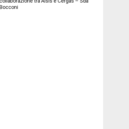
collaborazione tra Aisis e Cergas – Sda
Bocconi