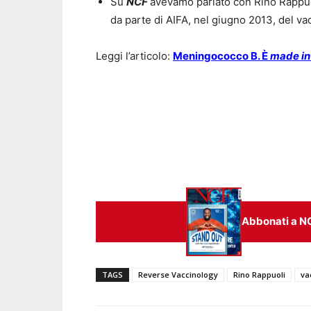
Su
NCF
avevamo parlato con Rino Rappuo
da parte di AIFA, nel giugno 2013, del v
Leggi l’articolo:
Meningococco B. È
made in 
Abbonati a N
TAGS
Reverse Vaccinology
Rino Rappuoli
va