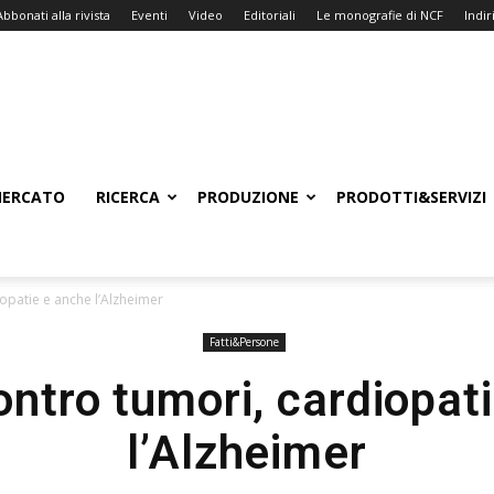
Abbonati alla rivista
Eventi
Video
Editoriali
Le monografie di NCF
Indiri
ERCATO
RICERCA
PRODUZIONE
PRODOTTI&SERVIZI
iopatie e anche l’Alzheimer
Fatti&Persone
ontro tumori, cardiopat
l’Alzheimer