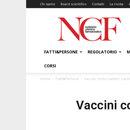
Chi siamo
Board scientifico
Contatti
La rivista
NCF
–
Notiziario
Chimico
Farmaceutico
FATTI&PERSONE
REGOLATORIO
M
CORSI
Home
Fatti&Persone
Vaccini contro tumori, card
Vaccini c