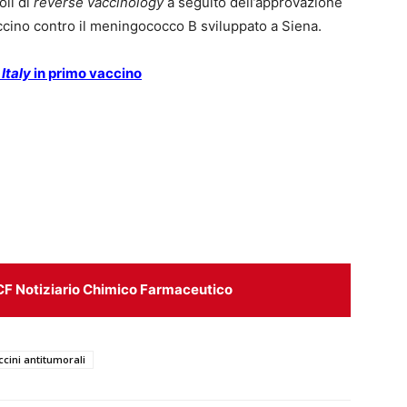
li di
reverse vaccinology
a seguito dell’approvazione
accino contro il meningococco B sviluppato a Siena.
Italy
in primo vaccino
CF Notiziario Chimico Farmaceutico
ccini antitumorali