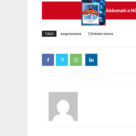
Abbonati a N
TAGS
acquisizione
COntoterzismo