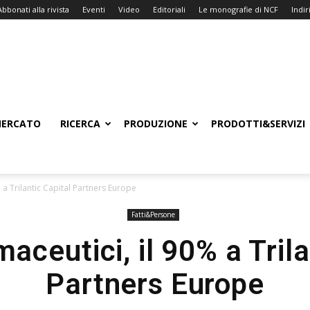
Abbonati alla rivista
Eventi
Video
Editoriali
Le monografie di NCF
Indiri
ERCATO
RICERCA
PRODUZIONE
PRODOTTI&SERVIZI
 a Trilantic Capital Partners Europe
Fatti&Persone
aceutici, il 90% a Trila
Partners Europe