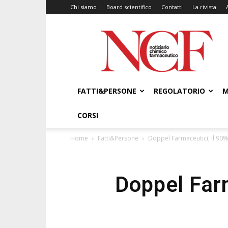
Chi siamo
Board scientifico
Contatti
La rivista
NCF
–
Notiziario
Chimico
Farmaceutico
FATTI&PERSONE
REGOLATORIO
M
CORSI
Home
Fatti&Persone
Doppel Farmaceutici, il 90%
Doppel Farm