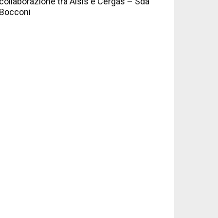
collaborazione tra Aisis e Cergas – Sda
Bocconi