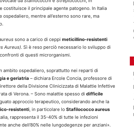
vocate da Stafilococchi e Streptococchi, in
he costituisce il principale agente patogeno. In Italia
te ospedaliero, mentre all’esterno sono rare, ma
o.
aureus
sono a carico di ceppi
meticillino-resistenti
us Aureus)
. Sì è reso perciò necessario lo sviluppo di
confronti di questi microrganismi.
 ambito ospedaliero, soprattutto nei reparti di
gia e geriatria
– dichiara Ercole Concia, professore di
irettore della Divisione Clinicizzata di Malattie Infettive
rata di Verona. – Sono malattie spesso di
difficile
guato approccio terapeutico, considerando anche la
ico-resistenti
, in particolare lo
Stafilococco aureus
talia, rappresenta il 35-40% di tutte le infezioni
nte anche dell’80% nelle lungodegenze per anziani».