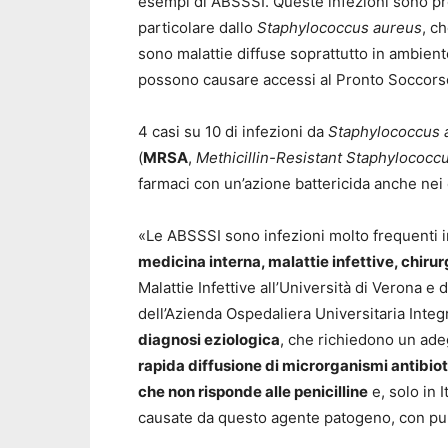
esempi di ABSSSI. Queste infezioni sono pro
particolare dallo
Staphylococcus aureus
, c
sono malattie diffuse soprattutto in ambien
possono causare accessi al Pronto Soccors
4 casi su 10 di infezioni da
Staphylococcus 
(
MRSA
,
Methicillin-Resistant Staphylococc
farmaci con un’azione battericida anche nei 
«Le ABSSSI sono infezioni molto frequenti in
medicina interna, malattie infettive, chirur
Malattie Infettive all’Università di Verona e d
dell’Azienda Ospedaliera Universitaria Integ
diagnosi eziologica
, che richiedono un ade
rapida diffusione di microrganismi antibiot
che non risponde alle penicilline
e, solo in I
causate da questo agente patogeno, con pu