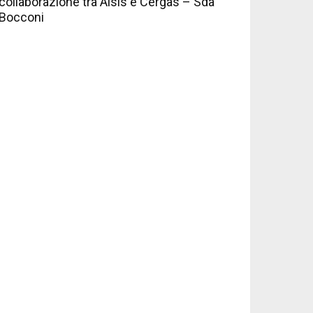
collaborazione tra Aisis e Cergas – Sda
Bocconi