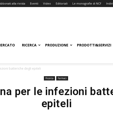
Abbonati alla rivista
Eventi
Video
Editoriali
Le monografie di NCF
Indiri
ERCATO
RICERCA
PRODUZIONE
PRODOTTI&SERVIZI
zioni batteriche degli epiteli
Ricerca
Farmaci
a per le infezioni batt
epiteli