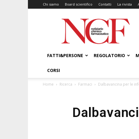
Chi siamo
Board scientifico
Contatti
La rivista
NCF
–
Notiziario
Chimico
Farmaceutico
FATTI&PERSONE
REGOLATORIO
M
CORSI
Home
Ricerca
Farmaci
Dalbavancina per le infe
Dalbavancin