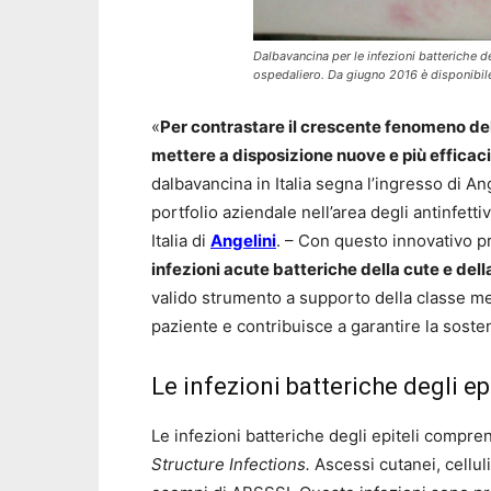
Dalbavancina per le infezioni batteriche d
ospedaliero. Da giugno 2016 è disponibile 
«
Per contrastare il crescente fenomeno de
mettere a disposizione nuove e più efficac
dalbavancina in Italia segna l’ingresso di An
portfolio aziendale nell’area degli antinfett
Italia di
Angelini
. – Con questo innovativo p
infezioni acute batteriche della cute e della
valido strumento a supporto della classe med
paziente e contribuisce a garantire la soste
Le infezioni batteriche degli epi
Le infezioni batteriche degli epiteli compr
Structure Infections.
Ascessi cutanei, celluli