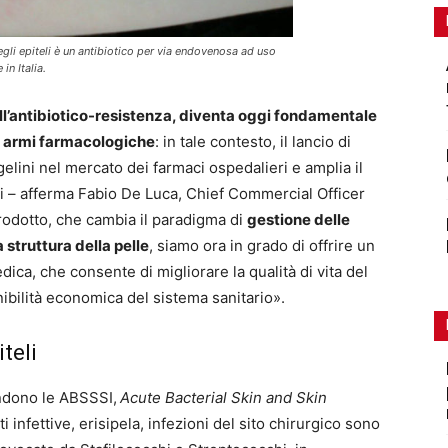
egli epiteli è un antibiotico per via endovenosa ad uso
in Italia.
ll’antibiotico-resistenza, diventa oggi fondamentale
i armi farmacologiche
: in tale contesto, il lancio di
gelini nel mercato dei farmaci ospedalieri e amplia il
ivi – afferma Fabio De Luca, Chief Commercial Officer
rodotto, che cambia il paradigma di
gestione delle
 struttura della pelle
, siamo ora in grado di offrire un
ica, che consente di migliorare la qualità di vita del
nibilità economica del sistema sanitario».
teli
endono le ABSSSI,
Acute Bacterial Skin and Skin
ti infettive, erisipela, infezioni del sito chirurgico sono