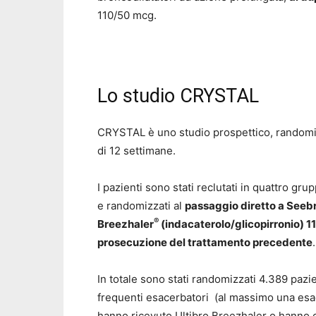
110/50 mcg.
Lo studio CRYSTAL
CRYSTAL è uno studio prospettico, randomizz
di 12 settimane.
I pazienti sono stati reclutati in quattro gr
e randomizzati al
passaggio diretto a Seebr
®
Breezhaler
(indacaterolo/glicopirronio) 1
prosecuzione del trattamento precedente
.
In totale sono stati randomizzati 4.389 paz
frequenti esacerbatori (al massimo una esa
hanno ricevuto Ultibro Breezhaler o hanno co