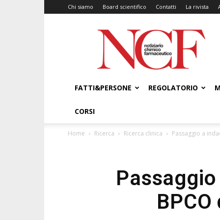
Chi siamo
Board scientifico
Contatti
La rivista
NCF
–
Notiziario
Chimico
Farmaceutico
FATTI&PERSONE
REGOLATORIO
M
CORSI
Home
Ricerca
Ricerca clinica
Passaggio a inda
Passaggio 
BPCO d