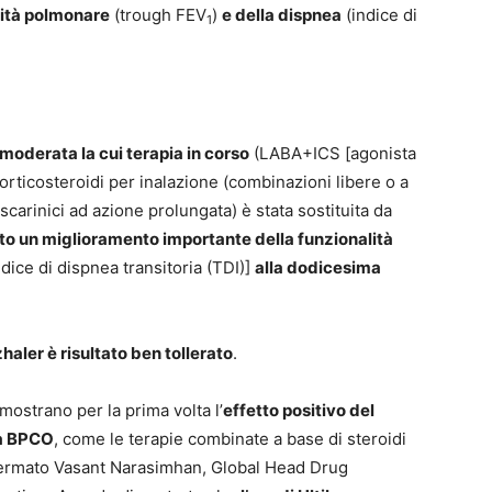
lità polmonare
(trough FEV
)
e della dispnea
(indice di
1
moderata la cui terapia in corso
(LABA+ICS [a
gonista
orticosteroidi per inalazione (combinazioni libere o a
arinici ad azione prolungata) è stata sostituita da
o un miglioramento importante della funzionalità
dice di dispnea transitoria (TDI)]
alla dodicesima
haler è risultato ben tollerato
.
é mostrano per la prima volta l’
effetto positivo del
la BPCO
, come le terapie combinate a base di steroidi
ffermato Vasant Narasimhan, Global Head Drug