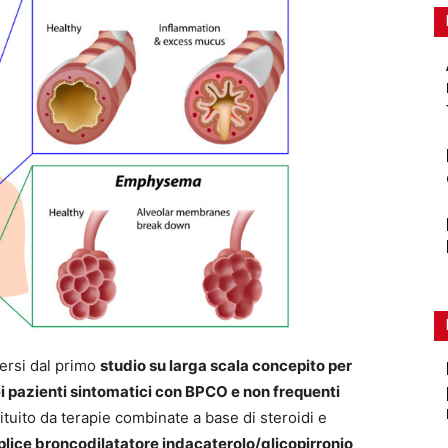
mersi dal primo
studio su larga scala concepito per
dei pazienti sintomatici con BPCO e non frequenti
tituito da terapie combinate a base di steroidi e
plice broncodilatatore indacaterolo/glicopirronio