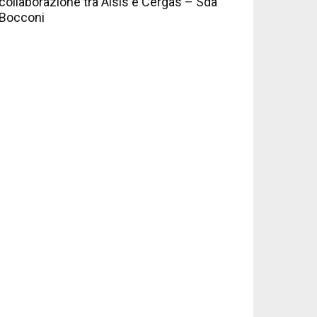
collaborazione tra Aisis e Cergas – Sda
Bocconi