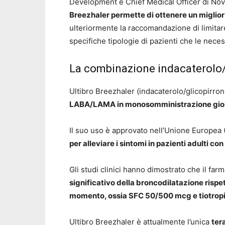
Development e Chief Medical Officer di Nov
Breezhaler permette di ottenere un miglior 
ulteriormente la raccomandazione di limitare 
specifiche tipologie di pazienti che le nec
La combinazione indacaterolo/
Ultibro Breezhaler (indacaterolo/glicopirro
LABA/LAMA in monosomministrazione gior
Il suo uso è approvato nell’Unione Europe
per alleviare i sintomi in pazienti adulti c
Gli studi clinici hanno dimostrato che il fa
significativo della broncodilatazione rispe
momento, ossia SFC 50/500 mcg
e tiotro
Ultibro Breezhaler è attualmente l’unica
ter