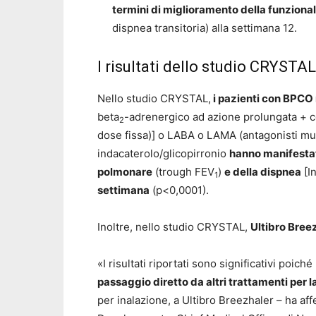
termini di miglioramento della funziona
dispnea transitoria) alla settimana 12.
I risultati dello studio CRYSTAL
Nello studio CRYSTAL,
i pazienti con BPCO 
beta
-adrenergico ad azione prolungata
+ c
2
dose fissa)] o LABA o LAMA (antagonisti musc
indacaterolo/glicopirronio
hanno manifestat
polmonare
(trough FEV
)
e della dispnea
[In
1
settimana
(p<0,0001).
Inoltre, nello studio CRYSTAL,
Ultibro Breez
«I risultati riportati sono significativi poich
passaggio diretto da altri trattamenti per 
per inalazione, a Ultibro Breezhaler – ha a