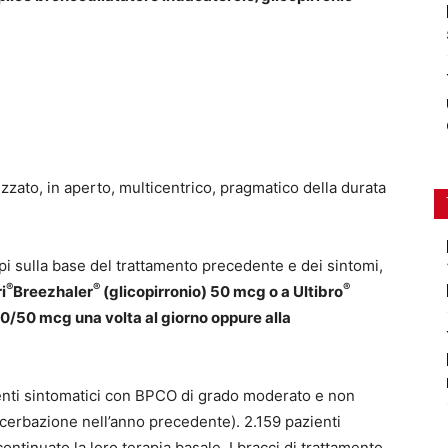
ato, in aperto, multicentrico, pragmatico della durata
uppi sulla base del trattamento precedente e dei sintomi,
®
®
®
i
Breezhaler
(glicopirronio) 50 mcg o a Ultibro
10/50 mcg una volta al giorno oppure alla
ienti sintomatici con BPCO di grado moderato e non
cerbazione nell’anno precedente). 2.159 pazienti
ntinuato la loro terapia basale. I bracci di trattamento