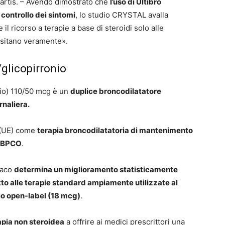
artis. – Avendo dimostrato che
l’uso di Ultibro
controllo dei sintomi
, lo studio CRYSTAL avalla
il ricorso a terapie a base di steroidi solo alle
essitano veramente».
glicopirronio
nio) 110/50 mcg è un
duplice broncodilatatore
naliera.
a (UE) come
terapia broncodilatatoria di mantenimento
on BPCO
.
rmaco
determina un miglioramento statisticamente
tto alle terapie standard ampiamente utilizzate al
pio open-label (18 mcg)
.
apia non steroidea
a offrire ai medici prescrittori una