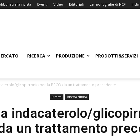
Abbonati alla rivista
Eventi
Video
Editoriali
Le monografie di NCF
Indiri
ERCATO
RICERCA
PRODUZIONE
PRODOTTI&SERVIZI
caterolo/glicopirronio per la BPCO da un trattamento precedente
Ricerca
Ricerca clinica
a indacaterolo/glicopirr
a un trattamento pre