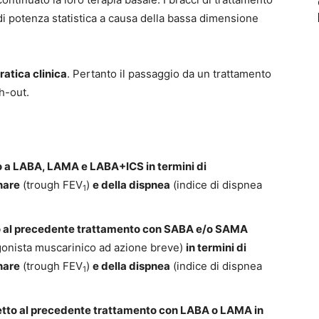
i potenza statistica a causa della bassa dimensione
ratica clinica
. Pertanto il passaggio da un trattamento
h-out.
tto a LABA, LAMA e LABA+ICS in termini di
nare
(trough FEV
)
e della dispnea
(indice di dispnea
1
tto al precedente trattamento con SABA e/o SAMA
gonista muscarinico ad azione breve)
in termini di
nare
(trough FEV
)
e della dispnea
(indice di dispnea
1
spetto al precedente trattamento con LABA o LAMA in