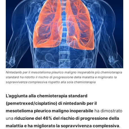
Nintedanib per il mesotelioma pleurico maligno inoperabile più chemioterapia
standard ha ridotto il rischio di progressione della malattia e migliorato la
sopravvivenza complessiva rispetto alla sola chemioterapia
L’aggiunta alla chemioterapia standard
(pemetrexed/cisplatino) di nintedanib per il
mesotelioma pleurico maligno inoperabile
ha dimostrato
una
riduzione del 46% del rischio di progressione della
malattia e ha migliorato la sopravvivenza complessiva
.