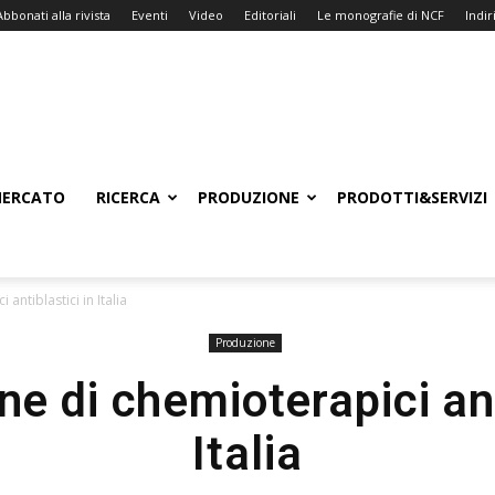
Abbonati alla rivista
Eventi
Video
Editoriali
Le monografie di NCF
Indiri
ERCATO
RICERCA
PRODUZIONE
PRODOTTI&SERVIZI
antiblastici in Italia
Produzione
e di chemioterapici ant
Italia