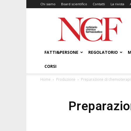
Chi siamo
Board scientifico
Contatti
La rivista
NCF
–
Notiziario
Chimico
Farmaceutico
FATTI&PERSONE
REGOLATORIO
M
CORSI
Home
Produzione
Preparazione di chemioterapici 
Preparazion