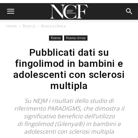
Home
Ricerca
Ricerca clinica
Ricerca
Ricerca clinica
Pubblicati dati su
fingolimod in bambini e
adolescenti con sclerosi
multipla
Su NEJM i risultati dello studio di
riferimento PARADIGMS, che dimostra il
significativo beneficio dell’utilizzo
di fingolimod (Gilenya®) in bambini e
adolescenti con sclerosi multipla