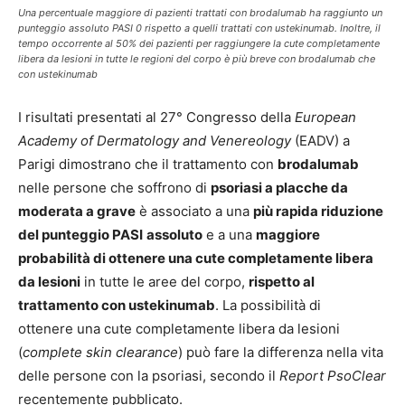
Una percentuale maggiore di pazienti trattati con brodalumab ha raggiunto un
punteggio assoluto PASI 0 rispetto a quelli trattati con ustekinumab. Inoltre, il
tempo occorrente al 50% dei pazienti per raggiungere la cute completamente
libera da lesioni in tutte le regioni del corpo è più breve con brodalumab che
con ustekinumab
I risultati presentati al 27° Congresso della
European
Academy of Dermatology and Venereology
(EADV) a
Parigi dimostrano che il trattamento con
brodalumab
nelle persone che soffrono di
psoriasi a placche da
moderata a grave
è associato a una
più rapida riduzione
del punteggio PASI
assoluto
e a una
maggiore
probabilità di ottenere una cute completamente libera
da lesioni
in tutte le aree del corpo,
rispetto al
trattamento con ustekinumab
.
La possibilità di
ottenere
una cute completamente libera da lesioni
(
complete skin clearance
) può fare la differenza nella vita
delle persone con la psoriasi, secondo il
Report PsoClear
recentemente pubblicato.