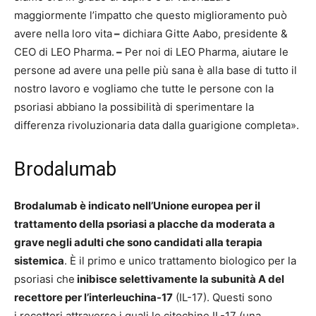
maggiormente l’impatto che questo miglioramento può
avere nella loro vita
–
dichiara
Gitte Aabo
, presidente &
CEO di LEO Pharma.
–
Per noi di LEO Pharma, aiutare le
persone ad avere una pelle più sana è alla base di tutto il
nostro lavoro e vogliamo che tutte le persone con la
psoriasi abbiano la possibilità di sperimentare la
differenza rivoluzionaria data dalla guarigione completa
»
.
Brodalumab
Brodalumab è indicato nell’Unione europea per il
trattamento della psoriasi a placche da moderata a
grave negli adulti che sono candidati alla terapia
sistemica
.
È il primo e unico trattamento biologico per la
psoriasi che
inibisce selettivamente
l
a subunità A del
recettore per l’interleuchina-17
(IL-17).
Questi
sono
i recettori attraverso i quali le citochine IL-17 (una