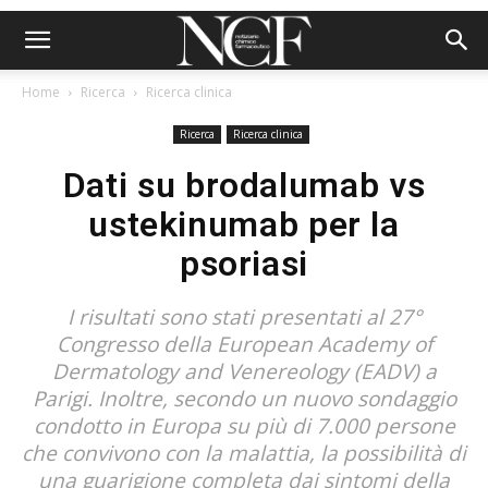
Home
Ricerca
Ricerca clinica
Ricerca
Ricerca clinica
Dati su brodalumab vs
ustekinumab per la
psoriasi
I risultati sono stati presentati al 27°
Congresso della European Academy of
Dermatology and Venereology (EADV) a
Parigi. Inoltre, secondo un nuovo sondaggio
condotto in Europa su più di 7.000 persone
che convivono con la malattia, la possibilità di
una guarigione completa dai sintomi della