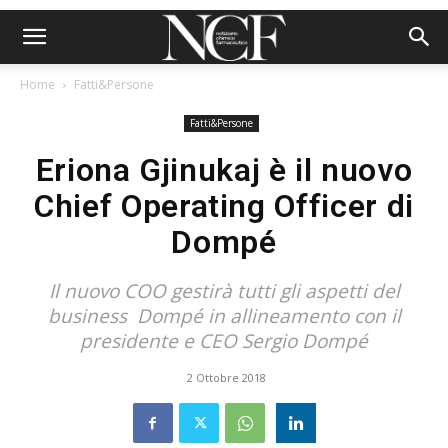
Home
Fatti&Persone
Fatti&Persone
Eriona Gjinukaj è il nuovo
Chief Operating Officer di
Dompé
Il nuovo COO gestirà tutti gli aspetti del
business Dompé in allineamento con il
presidente e CEO Sergio Dompé
2 Ottobre 2018