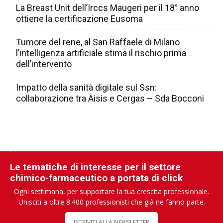
La Breast Unit dell’Irccs Maugeri per il 18° anno
ottiene la certificazione Eusoma
Tumore del rene, al San Raffaele di Milano
l’intelligenza artificiale stima il rischio prima
dell’intervento
Impatto della sanità digitale sul Ssn:
collaborazione tra Aisis e Cergas – Sda Bocconi
Le tematiche di interesse per il settore
chimico-farmaceutico a portata di click
Ogni settimana, per supportare la tua crescita professionale.
Unisciti a oltre 8.400 professionisti che già ne fanno parte.
ISCRIVITI ALLA NEWSLETTER