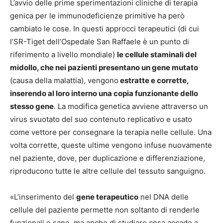
L’avvio delle prime sperimentazioni cliniche di terapia
genica per le immunodeficienze primitive ha però
cambiato le cose. In questi approcci terapeutici (di cui
l’SR-Tiget dell’Ospedale San Raffaele è un punto di
riferimento a livello mondiale)
le cellule staminali del
midollo, che nei pazienti presentano un gene mutato
(causa della malattia), vengono
estratte e corrette,
inserendo al loro interno una copia funzionante dello
stesso gene
. La modifica genetica avviene attraverso un
virus svuotato del suo contenuto replicativo e usato
come vettore per consegnare la terapia nelle cellule. Una
volta corrette, queste ultime vengono infuse nuovamente
nel paziente, dove, per duplicazione e differenziazione,
riproducono tutte le altre cellule del tessuto sanguigno.
«L’inserimento del
gene terapeutico
nel DNA delle
cellule del paziente permette non soltanto di renderle
funzionali e sane, ma anche di studiare cosa accade a