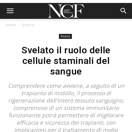
Home
Ricerca
Ricerca
Svelato il ruolo delle
cellule staminali del
sangue
Comprendere come avviene, a seguito di un
trapianto di midollo, il processo di
rigenerazione dell'intero tessuto sanguigno,
comprensivo di un sistema immunitario
funzionante potrà permettere di migliorare
efficacia e sicurezza dei trapianti, con
implicazioni per il trattamento di molte