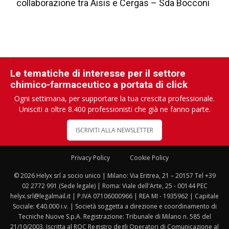
collaborazione tra Aisis e Cergas – Sda Bocconi
Le tematiche di interesse per il settore
chimico-farmaceutico a portata di click
Ogni settimana, per supportare la tua crescita professionale.
Unisciti a oltre 8.400 professionisti che già ne fanno parte.
ISCRIVITI ALLA NEWSLETTER
Privacy Policy
Cookie Policy
© 2026 Helyx srl a socio unico | Milano: Via Eritrea, 21 – 20157 Tel +39
02 2772 991 (Sede legale) | Roma: Viale dell'Arte, 25 - 00144 PEC
helyx.srl@legalmail.it | P.IVA 07106000966 | REA MI - 1935962 | Capitale
Sociale: €40.000 i.v. | Società soggetta a direzione e coordinamento di
Tecniche Nuove S.p.A. Registrazione: Tribunale di Milano n. 585 del
21/10/2003. Iscritta al ROC Registro degli Operatori di Comunicazione al