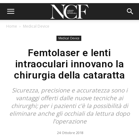
Home
Medical Device
Medical Device
Femtolaser e lenti
intraoculari innovano la
chirurgia della cataratta
Sicurezza, precisione e accuratezza sono i
vantaggi offerti dalle nuove tecniche ai
chirurghi; per i pazienti c'è la possibilità di
eliminare anche gli occhiali da lettura dopo
l’operazione
24 Ottobre 2018