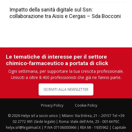
Impatto della sanità digitale sul Ssn:
collaborazione tra Aisis e Cergas – Sda Bocconi
Le tematiche di interesse per il settore
chimico-farmaceutico a portata di click
Ogni settimana, per supportare la tua crescita professionale.
Unisciti a oltre 8.400 professionisti che già ne fanno parte.
ISCRIVITI ALLA NEWSLETTER
Privacy Policy
Cookie Policy
© 2026 Helyx srl a socio unico | Milano: Via Eritrea, 21 – 20157 Tel +39
02 2772 991 (Sede legale) | Roma: Viale dell'Arte, 25 - 00144 PEC
helyx.srl@legalmail.it | P.IVA 07106000966 | REA MI - 1935962 | Capitale