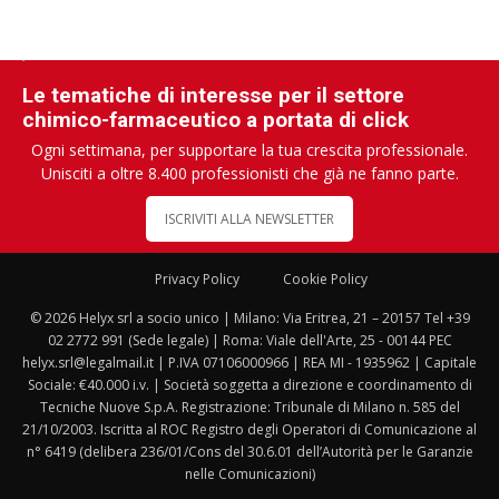
Le tematiche di interesse per il settore
chimico-farmaceutico a portata di click
Ogni settimana, per supportare la tua crescita professionale.
Unisciti a oltre 8.400 professionisti che già ne fanno parte.
ISCRIVITI ALLA NEWSLETTER
Privacy Policy
Cookie Policy
© 2026 Helyx srl a socio unico | Milano: Via Eritrea, 21 – 20157 Tel +39
02 2772 991 (Sede legale) | Roma: Viale dell'Arte, 25 - 00144 PEC
helyx.srl@legalmail.it | P.IVA 07106000966 | REA MI - 1935962 | Capitale
Sociale: €40.000 i.v. | Società soggetta a direzione e coordinamento di
Tecniche Nuove S.p.A. Registrazione: Tribunale di Milano n. 585 del
21/10/2003. Iscritta al ROC Registro degli Operatori di Comunicazione al
n° 6419 (delibera 236/01/Cons del 30.6.01 dell’Autorità per le Garanzie
nelle Comunicazioni)