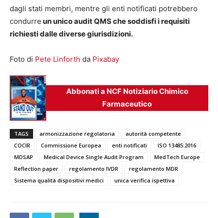
dagli stati membri, mentre gli enti notificati potrebbero
condurre
un unico audit QMS che soddisfi i requisiti
richiesti dalle diverse giurisdizioni.
Foto di
Pete Linforth
da
Pixabay
Abbonati a NCF Notiziario Chimico
Farmaceutico
TAGS
armonizzazione regolatoria
autorità competente
COCIR
Commissione Europea
enti notificati
ISO 13485:2016
MDSAP
Medical Device Single Audit Program
MedTech Europe
Reflection paper
regolamento IVDR
regolamento MDR
Sistema qualità dispositivi medici
unica verifica ispettiva