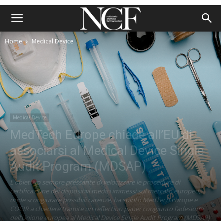
Home
Medical Device
Medical Device
MedTech Europe chiede all’EU di
associarsi al Medical Device Single
Audit Program (MDSAP)
L’obiettivo sempre pressante di velocizzare le procedure di
certificazione dei dispositivi medici immessi sul mercato europeo,
onde scongiurare possibili carenze, ha spinto MedTech Europe e
COCIR a chiedere tramite un reflection paper congiunto l’adesione
dell’Unione europea al Medical Device Single Audit Program (MDSAP)