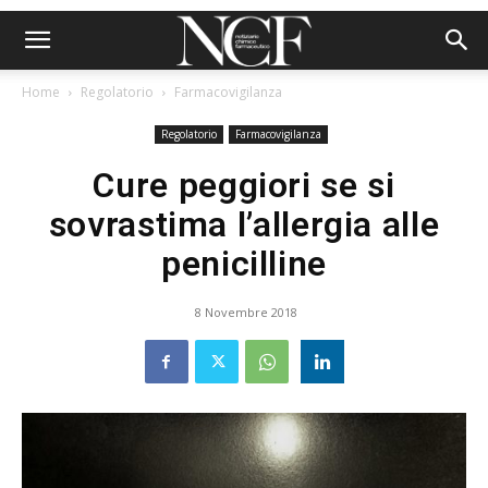
Home
Regolatorio
Farmacovigilanza
Regolatorio
Farmacovigilanza
Cure peggiori se si
sovrastima l’allergia alle
penicilline
8 Novembre 2018