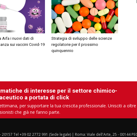
 Aifa i nuovi dati di
Strategia di sviluppo delle scienze
anza sui vaccini Covid-19
regolatorie per il prossimo
quinquennio
ematiche di interesse per il settore chimico-
aceutico a portata di click
ettimana, per supportare la tua crescita professionale. Unisciti a oltre
sionisti che già ne fanno parte.
 – 20157 Tel +39 02 2772 991 (Sede legale) | Roma: Viale dell'Arte, 25 - 00144 PE