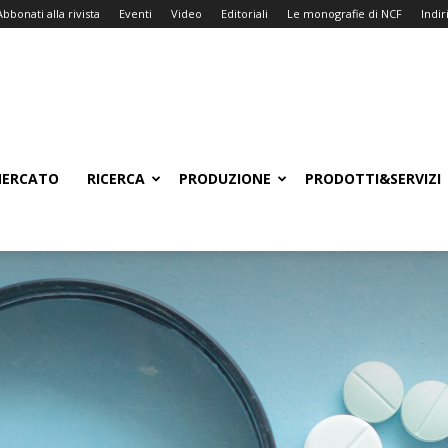
Abbonati alla rivista
Eventi
Video
Editoriali
Le monografie di NCF
Indiri
ERCATO
RICERCA
PRODUZIONE
PRODOTTI&SERVIZI