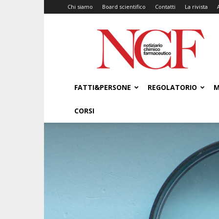
Chi siamo
Board scientifico
Contatti
La rivista
NCF
–
Notiziario
Chimico
Farmaceutico
FATTI&PERSONE
REGOLATORIO
M
CORSI