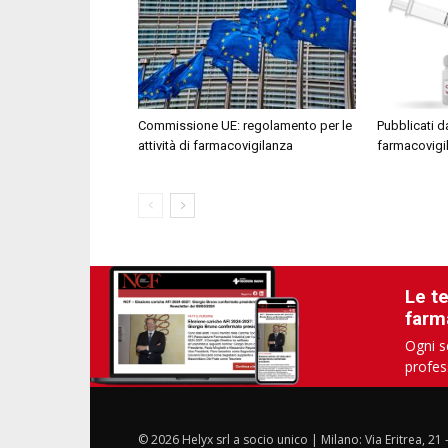
Commissione UE: regolamento per le
Pubblicati da
attività di farmacovigilanza
farmacovigil
Le t
farm
Ogni s
profes
© 2026 Helyx srl a socio unico | Milano: Via Eritrea, 21