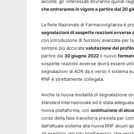
accolte; gli interessati dovranno quindi reg
che entreranno in vigore a partire dal 20 g
La Rete Nazionale di Farmacovigilanza è pre
segnalazioni di sospette reazioni avverse 
con introduzione di funzioni avanzate per la 
sempre più accurata
valutazione del profil
partire dal
30 giugno
2022
il nuovo
formato
sospette reazioni avverse dovrà essere utilizz
segnalazioni di ADR da e verso il sistema 
RNF è strettamente collegata.
Anche la nuova modalità di segnalazione on-
standard internazionale ed è stata adeguata a
nuova piattaforma, con
sostituzione di alcun
corso della fase transitoria prevista per con
dall’attuale sistema alla nuova RNF alcuni a
ad esempio, del sito
VigiFarmaco,
che verrà