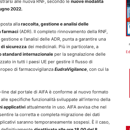
istrarsi alle nuova RNF, secondo le
nuove modalità
iugno 2022.
posta alla
raccolta, gestione e analisi delle
a farmaci
(ADR). Il completo rinnovamento della RNF,
gestione e l’analisi delle ADR, punta a garantire una
o di sicurezza
dei medicinali. Più in particolare, a
Ed
 standard internazionale
per la segnalazione delle
ato in tutti i paesi UE per gestire il flusso di
europeo di farmacovigilanza
EudraVigilance
, con cui la
line dal portale di AIFA è conforme al nuovo formato
lle specifiche funzionalità sviluppate all’interno della
i applicativi
attualmente in uso. AIFA avvisa che nel
sentire la corretta e completa migrazione dei dati
pplicativi saranno temporaneamente sospesi. È il caso,
 definitivamente
disattivato alle ore 18.00 del 8