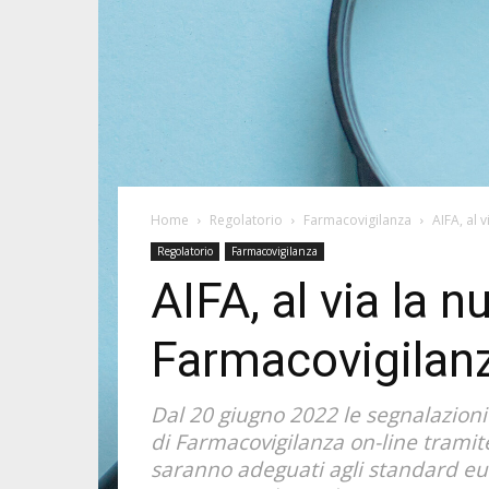
Home
Regolatorio
Farmacovigilanza
AIFA, al 
Regolatorio
Farmacovigilanza
AIFA, al via la 
Farmacovigilan
Dal 20 giugno 2022 le segnalazioni
di Farmacovigilanza on-line tramite
saranno adeguati agli standard eur