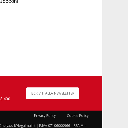
Bocconi
ISCRIVITI ALLA NEWSLETTER
 8.400
Privacy Policy
Cookie Policy
C helyx.srl@legalmail.it | P.IVA 07106000966 | REA MI -