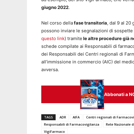
giugno 2022
.
Nel corso della
fase transitoria
, dal 9 al 20 
possono inviare le segnalazioni di sospette 
questo link
) tramite
le altre procedure già n
schede compilate ai Responsabili di farmaco
dei Responsabili dei Centri regionali di Farm
all’immissione in commercio (AIC) del medic
avversa.
Abbonati a N
TAGS
ADR
AIFA
Centri regionali di Farmacov
Responsabili di Farmacovigilanza
Rete Nazionale d
VigiFarmaco