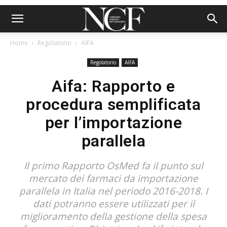
Home
Regolatorio
AIFA
Regolatorio
AIFA
Aifa: Rapporto e
procedura semplificata
per l’importazione
parallela
Il primo Rapporto OsMed fa il punto sul
mercato dei farmaci da importazione
parallela in Italia nel periodo 2016-2018. I
dati potranno essere utilizzati per il
miglioramento della gestione della spesa