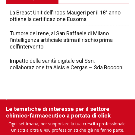
La Breast Unit dell’Irccs Maugeri per il 18° anno
ottiene la certificazione Eusoma
Tumore del rene, al San Raffaele di Milano
l’intelligenza artificiale stima il rischio prima
dell’intervento
Impatto della sanità digitale sul Ssn:
collaborazione tra Aisis e Cergas – Sda Bocconi
Le tematiche di interesse per il settore
chimico-farmaceutico a portata di click
Ogni settimana, per supportare la tua crescita professionale.
Unisciti a oltre 8.400 professionisti che già ne fanno parte.