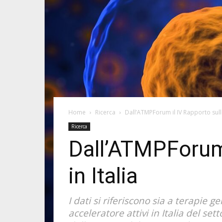
Home
Ricerca
Dall’ATMPForum il IV Rapporto sulle
Ricerca
Dall’ATMPForum 
in Italia
I dati si riferiscono sia a terapie
acceleratore attivi in Italia del se