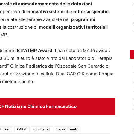
nerale di ammodernamento delle dotazioni
 operativo di
innovativi sistemi di rimborso specifici
orrelate alle terapie avanzate nei
programmi
e la costruzione di
modelli organizzativi territoriali
TMP.
zione dell’
ATMP Award
, finanziato da MA Provider.
da 30 mila euro è stato vinto dal Laboratorio di Terapia
anti” Clinica Pediatrica dell’Ospedale San Gerardo di
caratterizzazione di cellule Dual CAR CIK come terapia
 mieloide acuta.
CF Notiziario Chimico Farmaceutico
forum
CAR-T
incubatori
investimenti