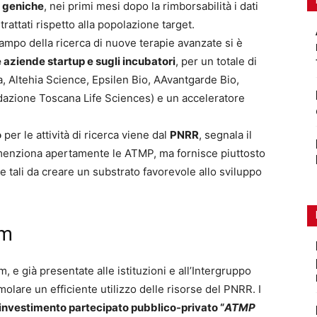
e geniche
, nei primi mesi dopo la rimborsabilità i dati
rattati rispetto alla popolazione target.
 campo della ricerca di nuove terapie avanzate si è
 aziende startup e sugli incubatori
, per un totale di
 Altehia Science, Epsilen Bio, AAvantgarde Bio,
azione Toscana Life Sciences) e un acceleratore
o
per le attività di ricerca viene dal
PNRR
, segnala il
enziona apertamente le ATMP, ma fornisce piuttosto
 tali da creare un substrato favorevole allo sviluppo
um
e già presentate alle istituzioni e all’Intergruppo
olare un efficiente utilizzo delle risorse del PNRR. I
 investimento partecipato pubblico-privato “
ATMP