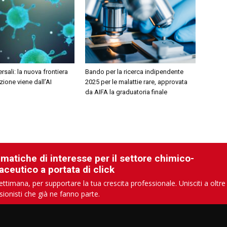
rsali: la nuova frontiera
Bando per la ricerca indipendente
zione viene dall’AI
2025 per le malattie rare, approvata
da AIFA la graduatoria finale
ematiche di interesse per il settore chimico-
aceutico a portata di click
ettimana, per supportare la tua crescita professionale. Unisciti a oltre
sionisti che già ne fanno parte.