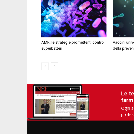
AMR: le strategie promettenti contro i
Vaccini unive
superbatteri
della preven
Le t
farm
Ogni s
profes