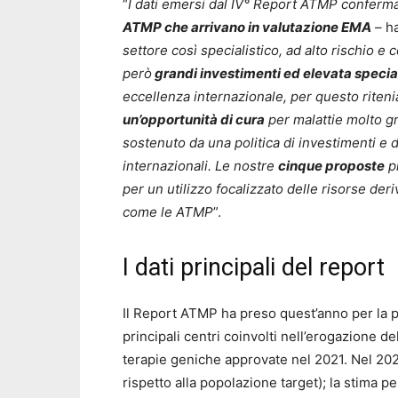
“
I dati emersi dal IV° Report ATMP conferm
ATMP che arrivano in valutazione EMA
– ha
settore così specialistico, ad alto rischio e
però
grandi investimenti ed elevata speci
eccellenza internazionale, per questo rite
un’opportunità di cura
per malattie molto g
sostenuto da una politica di investimenti e d
internazionali. Le nostre
cinque proposte
pr
per un utilizzo focalizzato delle risorse de
come le ATMP
”.
I dati principali del report
Il Report ATMP ha preso quest’anno per la pr
principali centri coinvolti nell’erogazione d
terapie geniche approvate nel 2021. Nel 2020
rispetto alla popolazione target); la stima p