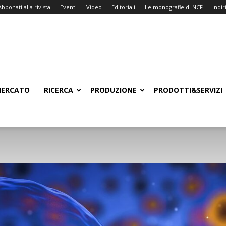
Abbonati alla rivista
Eventi
Video
Editoriali
Le monografie di NCF
Indiri
ERCATO
RICERCA
PRODUZIONE
PRODOTTI&SERVIZI