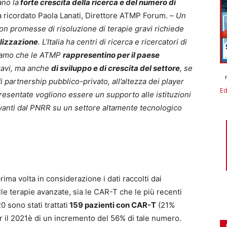
ano la
forte crescita della ricerca e del numero di
 ricordato Paola Lanati, Direttore ATMP Forum. –
Un
 con promesse di risoluzione di terapie gravi richiede
alizzazione
. L’Italia ha centri di ricerca e ricercatori di
niamo che le ATMP
rappresentino per il paese
ravi, ma anche
di sviluppo e di crescita del settore
, se
i partnership pubblico-privato, all’altezza dei player
Ed
esentate vogliono essere un supporto alle istituzioni
rivanti dal PNRR su un settore altamente tecnologico
ima volta in considerazione i dati raccolti dai
elle terapie avanzate, sia le CAR-T che le più recenti
 sono stati trattati
159 pazienti con CAR-T
(21%
er il 2021è di un incremento del 56% di tale numero.