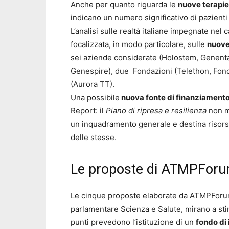
Anche per quanto riguarda le
nuove terapi
indicano un numero significativo di pazienti t
L’analisi sulle realtà italiane impegnate nel
focalizzata, in modo particolare, sulle
nuove
sei aziende considerate (Holostem, Genenta,
Genespire), due Fondazioni (Telethon, Fond
(Aurora TT).
Una possibile
nuova fonte di finanziament
Report: il
Piano di ripresa e resilienza
non m
un inquadramento generale e destina risorse
delle stesse.
Le proposte di ATMPFor
Le cinque proposte elaborate da ATMPForum, 
parlamentare Scienza e Salute, mirano a stim
punti prevedono l’istituzione di un
fondo di