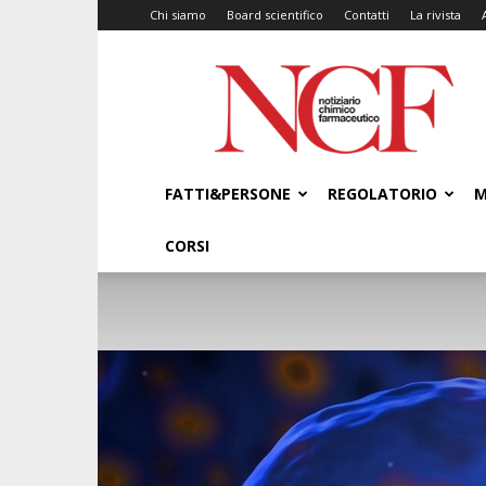
Chi siamo
Board scientifico
Contatti
La rivista
NCF
–
Notiziario
Chimico
Farmaceutico
FATTI&PERSONE
REGOLATORIO
M
CORSI