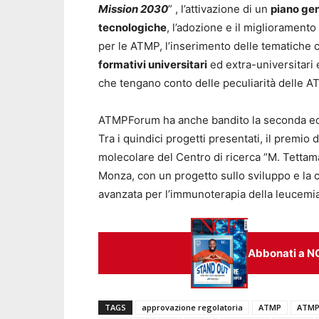
Mission 2030
” , l’attivazione di un
piano ge
tecnologiche
, l’adozione e il miglioramento
per le ATMP, l’inserimento delle tematiche c
formativi universitari
ed extra-universitari 
che tengano conto delle peculiarità delle A
ATMPForum ha anche bandito la seconda edi
Tra i quindici progetti presentati, il premio 
molecolare del Centro di ricerca “M. Tettam
Monza, con un progetto sullo sviluppo e la 
avanzata per l’immunoterapia della leucemia
Abbonati a N
TAGS
approvazione regolatoria
ATMP
ATMP