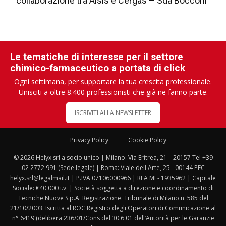
collaborazione tra Aisis e Cergas – Sda Bocconi
Le tematiche di interesse per il settore
chimico-farmaceutico a portata di click
Ogni settimana, per supportare la tua crescita professionale.
Unisciti a oltre 8.400 professionisti che già ne fanno parte.
ISCRIVITI ALLA NEWSLETTER
Privacy Policy
Cookie Policy
© 2026 Helyx srl a socio unico | Milano: Via Eritrea, 21 – 20157 Tel +39
02 2772 991 (Sede legale) | Roma: Viale dell'Arte, 25 - 00144 PEC
helyx.srl@legalmail.it | P.IVA 07106000966 | REA MI - 1935962 | Capitale
Sociale: €40.000 i.v. | Società soggetta a direzione e coordinamento di
Tecniche Nuove S.p.A. Registrazione: Tribunale di Milano n. 585 del
21/10/2003. Iscritta al ROC Registro degli Operatori di Comunicazione al
n° 6419 (delibera 236/01/Cons del 30.6.01 dell’Autorità per le Garanzie