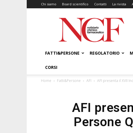
Chi siamo
Board scientifico
Contatti
La rivista
NCF
–
Notiziario
Chimico
Farmaceutico
FATTI&PERSONE
REGOLATORIO
M
CORSI
Home
Fatti&Persone
AFI
AFI presenta il XVII 
AFI presen
Persone Q