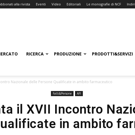
Abbonati alla rivista
Eventi
Video
Editoriali
Le monografie di NCF
Indiri
ERCATO
RICERCA
PRODUZIONE
PRODOTTI&SERVIZI
Incontro Nazionale delle Persone Qualificate in ambito farmaceutico
Fatti&Persone
AFI
ta il XVII Incontro Nazi
ualificate in ambito fa