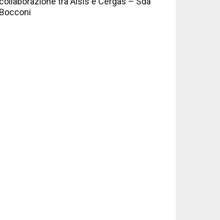
collaborazione tra Aisis e Cergas – Sda
Bocconi