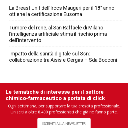
La Breast Unit dell’Irccs Maugeri per il 18° anno
ottiene la certificazione Eusoma
Tumore del rene, al San Raffaele di Milano
l’intelligenza artificiale stima il rischio prima
dell’intervento
Impatto della sanità digitale sul Ssn:
collaborazione tra Aisis e Cergas – Sda Bocconi
Le tematiche di interesse per il settore
chimico-farmaceutico a portata di click
Ogni settimana, per supportare la tua crescita professionale.
Unisciti a oltre 8.400 professionisti che già ne fanno parte.
ISCRIVITI ALLA NEWSLETTER