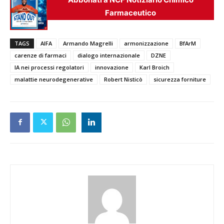
Farmaceutico
TAGS
AIFA
Armando Magrelli
armonizzazione
BfArM
carenze di farmaci
dialogo internazionale
DZNE
IA nei processi regolatori
innovazione
Karl Broich
malattie neurodegenerative
Robert Nisticò
sicurezza forniture