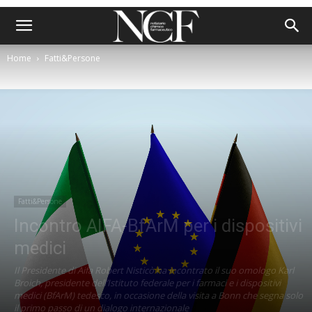
Home
Fatti&Persone
Fatti&Persone
Incontro AIFA-BfArM per i dispositivi
medici
Il Presidente di Aifa Robert Nisticò ha incontrato il suo omologo Karl
Broich, presidente dell’Istituto federale per i farmaci e i dispositivi
medici (BfArM) tedesco, in occasione della visita a Bonn che segna solo
il primo passo di un dialogo internazionale