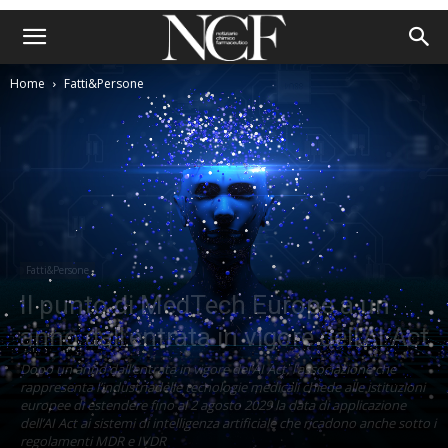
Home
Fatti&Persone
Fatti&Persone
Il punto di MedTech Europe a un
anno dall’entrata in vigore dell’AI Act
Dopo un anno dall’entrata in vigore del’AI Act, l’associazione che
rappresenta l’industriadelle tecnologie medicali chiede alle istituzioni
europee di estendere fino al 2 agosto 2029 la data di applicazione
dell’AI Act ai sistemi di intelligenza artificiale che ricadono anche sotto i
regolamenti MDR e IVDR