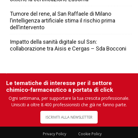
Tumore del rene, al San Raffaele di Milano
l’intelligenza artificiale stima il rischio prima
dell’intervento
Impatto della sanità digitale sul Ssn:
collaborazione tra Aisis e Cergas – Sda Bocconi
Le tematiche di interesse per il settore
chimico-farmaceutico a portata di click
Ogni settimana, per supportare la tua crescita professionale.
Unisciti a oltre 8.400 professionisti che già ne fanno parte.
ISCRIVITI ALLA NEWSLETTER
Privacy Policy
Cookie Policy