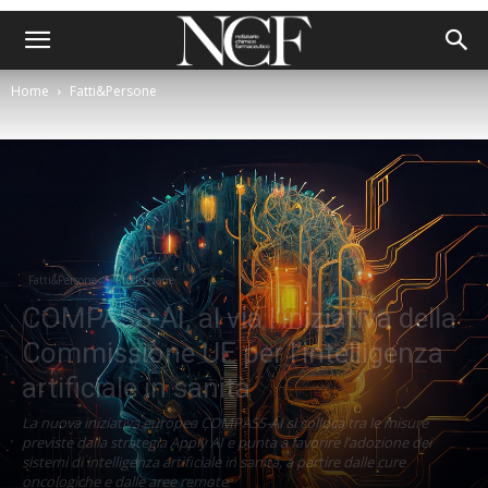
Home
Fatti&Persone
Fatti&Persone
Produzione
COMPASS-AI, al via l’iniziativa della
Commissione UE per l’intelligenza
artificiale in sanità
La nuova iniziativa europea COMPASS-AI si colloca tra le misure
previste dalla strategia Apply AI e punta a favorire l’adozione dei
sistemi di intelligenza artificiale in sanità, a partire dalle cure
oncologiche e dalle aree remote