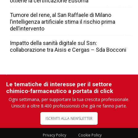
ottiene la certificazione Eusoma
Tumore del rene, al San Raffaele di Milano
l’intelligenza artificiale stima il rischio prima
dell’intervento
Impatto della sanità digitale sul Ssn:
collaborazione tra Aisis e Cergas – Sda Bocconi
Le tematiche di interesse per il settore
chimico-farmaceutico a portata di click
Ogni settimana, per supportare la tua crescita professionale.
Unisciti a oltre 8.400 professionisti che già ne fanno parte.
ISCRIVITI ALLA NEWSLETTER
Privacy Policy
Cookie Policy