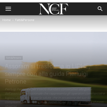
Home
Fatti&Persone
Fatti&Persone
Assoram si trasforma in LIPHE,
sempre con alla guida Pierluigi
Petrone
Pierluigi Petrone è per il terzo mandato consecutivo alla guida
dell’associazione nazionale che rappresenta gli operatori commerciali e
logistici dei prodotti per la salute, che in occasione del suo 60°
compleanno si presenta con il nuovo nome di LIPHE e nuovi e sfidanti
obiettivi