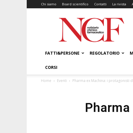
Chi siamo
Board scientifico
Contatti
La rivista
NCF
–
Notiziario
Chimico
Farmaceutico
FATTI&PERSONE
REGOLATORIO
M
CORSI
Home
Eventi
Pharma ex Machina: i protagonisti d
Pharma e