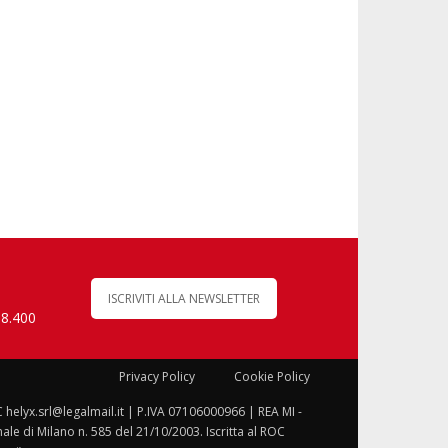
ISCRIVITI ALLA NEWSLETTER
 8.400
Privacy Policy
Cookie Policy
C helyx.srl@legalmail.it | P.IVA 07106000966 | REA MI -
le di Milano n. 585 del 21/10/2003. Iscritta al ROC