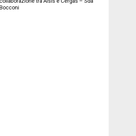
collaborazione tra Aisis e Cergas – Sda
Bocconi