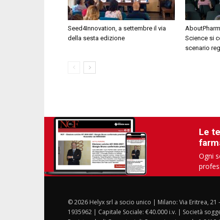
Seed4Innovation, a settembre il via
AboutPharma
della sesta edizione
Science si c
scenario re
Le t
farm
Ogni s
profes
© 2026 Helyx srl a socio unico | Milano: Via Eritrea, 21
1935962 | Capitale Sociale: €40.000 i.v. | Società sogg