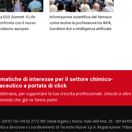
 ESG Summit: il Life
Informazione scientifica del farmaco:
onfronta con il nuovo
come evolve la professione tra AIFA,
golatorio europeo
Sunshine Act e intelligenza artificiale
ematiche di interesse per il settore chimico-
aceutico a portata di click
ettimana, per supportare la tua crescita professionale. Unisciti a oltre
sionisti che già ne fanno parte.
 – 20157 Tel +39 02 2772 991 (Sede legale) | Roma: Viale dell'Arte, 25 - 00144 PE
etta a direzione e coordinamento di Tecniche Nuove S.p.A. Registrazione: Tribuna