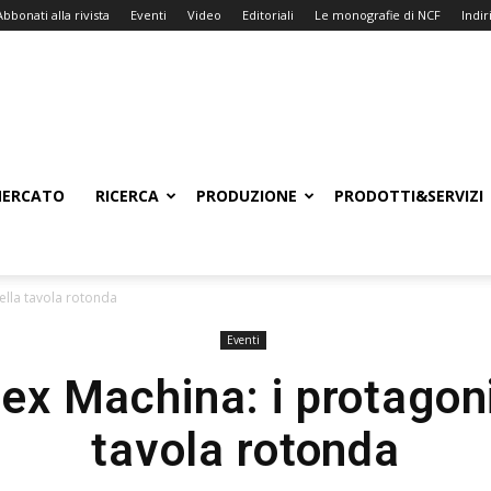
Abbonati alla rivista
Eventi
Video
Editoriali
Le monografie di NCF
Indiri
ERCATO
RICERCA
PRODUZIONE
PRODOTTI&SERVIZI
ella tavola rotonda
Eventi
x Machina: i protagoni
tavola rotonda