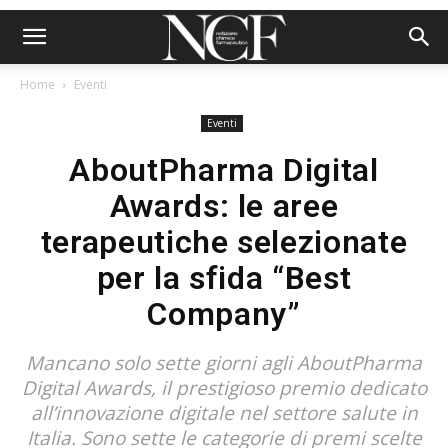
Home
Eventi
Eventi
AboutPharma Digital
Awards: le aree
terapeutiche selezionate
per la sfida “Best
Company”
Mancano solo sette giorni agli AboutPharma
Digital Awards, il prestigioso premio dedicato
all’innovazione digitale nel settore salute in
Italia. Sono sette le categorie di premi scelte