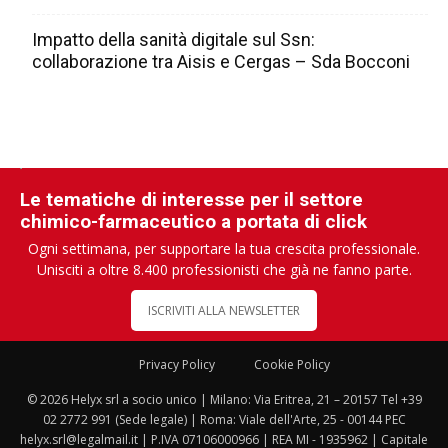
Impatto della sanità digitale sul Ssn:
collaborazione tra Aisis e Cergas – Sda Bocconi
Le tematiche di interesse per il settore
chimico-farmaceutico a portata di click
Ogni settimana, per supportare la tua crescita professionale.
Unisciti a oltre 8.400 professionisti che già ne fanno parte.
ISCRIVITI ALLA NEWSLETTER
Privacy Policy
Cookie Policy
© 2026 Helyx srl a socio unico | Milano: Via Eritrea, 21 – 20157 Tel +39
02 2772 991 (Sede legale) | Roma: Viale dell'Arte, 25 - 00144 PEC
helyx.srl@legalmail.it | P.IVA 07106000966 | REA MI - 1935962 | Capitale