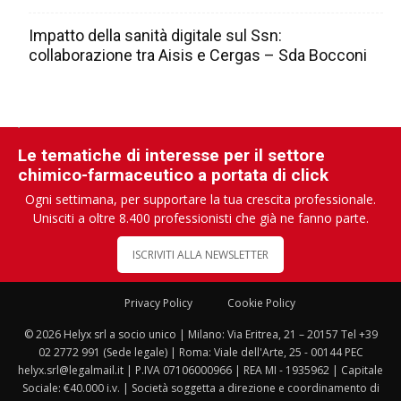
Impatto della sanità digitale sul Ssn:
collaborazione tra Aisis e Cergas – Sda Bocconi
Le tematiche di interesse per il settore
chimico-farmaceutico a portata di click
Ogni settimana, per supportare la tua crescita professionale.
Unisciti a oltre 8.400 professionisti che già ne fanno parte.
ISCRIVITI ALLA NEWSLETTER
Privacy Policy
Cookie Policy
© 2026 Helyx srl a socio unico | Milano: Via Eritrea, 21 – 20157 Tel +39
02 2772 991 (Sede legale) | Roma: Viale dell'Arte, 25 - 00144 PEC
helyx.srl@legalmail.it | P.IVA 07106000966 | REA MI - 1935962 | Capitale
Sociale: €40.000 i.v. | Società soggetta a direzione e coordinamento di