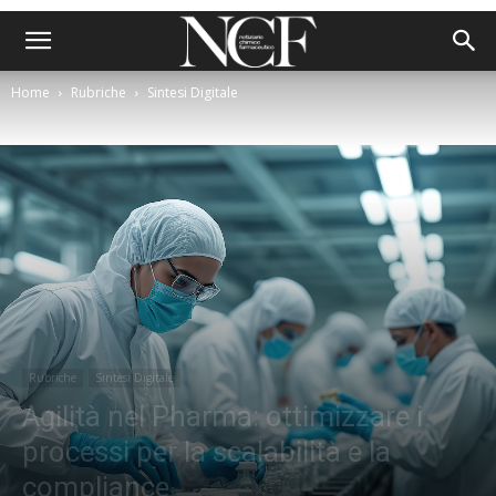
Home
Rubriche
Sintesi Digitale
Rubriche
Sintesi Digitale
Agilità nel Pharma: ottimizzare i
processi per la scalabilità e la
compliance