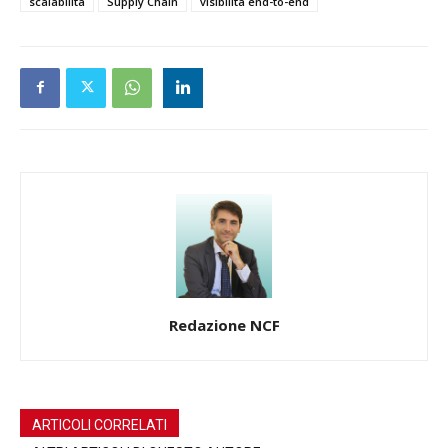
scalabilità
Supply Chain
visibilità end-to-end
Redazione NCF
ARTICOLI CORRELATI