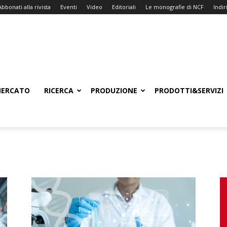
Abbonati alla rivista
Eventi
Video
Editoriali
Le monografie di NCF
Indiri
ERCATO
RICERCA
PRODUZIONE
PRODOTTI&SERVIZI