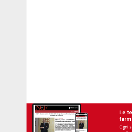
Le t
farm
Ogni s