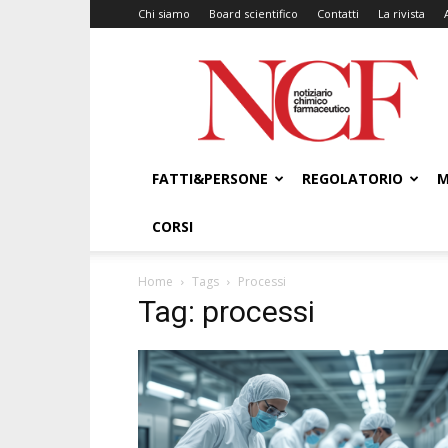
Chi siamo
Board scientifico
Contatti
La rivista
NCF
–
Notiziario
Chimico
Farmaceutico
FATTI&PERSONE
REGOLATORIO
M
CORSI
Home
Tags
Processi
Tag: processi