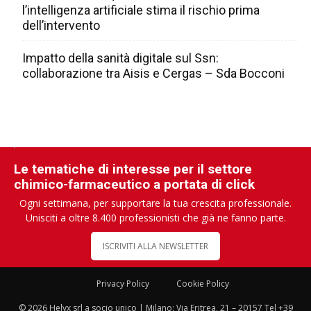
l’intelligenza artificiale stima il rischio prima
dell’intervento
Impatto della sanità digitale sul Ssn:
collaborazione tra Aisis e Cergas – Sda Bocconi
Le tematiche di interesse per il settore
chimico-farmaceutico a portata di click
Ogni settimana, per supportare la tua crescita professionale.
Unisciti a oltre 8.400 professionisti che già ne fanno parte.
ISCRIVITI ALLA NEWSLETTER
Privacy Policy
Cookie Policy
© 2026 Helyx srl a socio unico | Milano: Via Eritrea, 21 – 20157 Tel +39