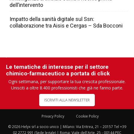
dell’intervento
Impatto della sanità digitale sul Ssn:
collaborazione tra Aisis e Cergas – Sda Bocconi
Le tematiche di interesse per il settore
chimico-farmaceutico a portata di click
Ogni settimana, per supportare la tua crescita professionale.
Unisciti a oltre 8.400 professionisti che già ne fanno parte.
ISCRIVITI ALLA NEWSLETTER
Privacy Policy
Cookie Policy
© 2026 Helyx srl a socio unico | Milano: Via Eritrea, 21 – 20157 Tel +39
02 2772 991 (Sede legale) | Roma: Viale dell'Arte, 25 - 00144 PEC