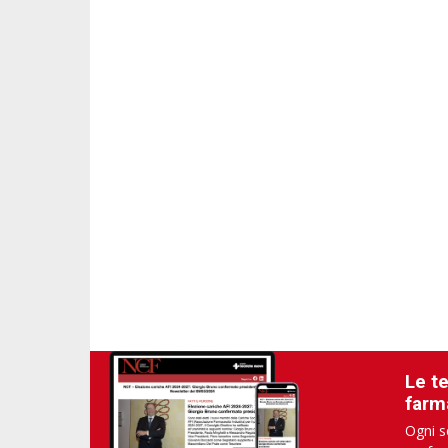
Le t
farm
Ogni s