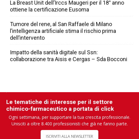
La Breast Unit dell’Irccs Maugeri per il 18° anno
ottiene la certificazione Eusoma
Tumore del rene, al San Raffaele di Milano
l’intelligenza artificiale stima il rischio prima
dell’intervento
Impatto della sanità digitale sul Ssn:
collaborazione tra Aisis e Cergas – Sda Bocconi
Le tematiche di interesse per il settore
chimico-farmaceutico a portata di click
Ogni settimana, per supportare la tua crescita professionale.
Unisciti a oltre 8.400 professionisti che già ne fanno parte.
ISCRIVITI ALLA NEWSLETTER