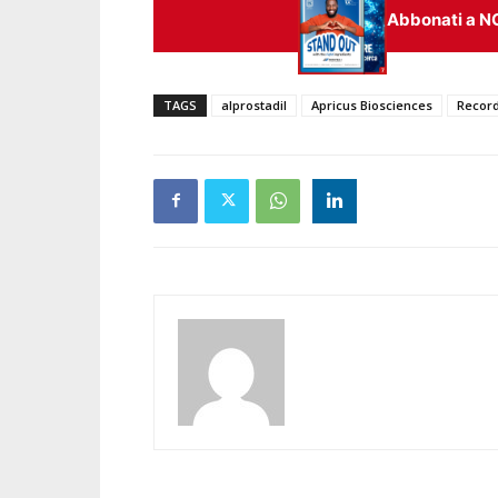
Abbonati a N
TAGS
alprostadil
Apricus Biosciences
Record