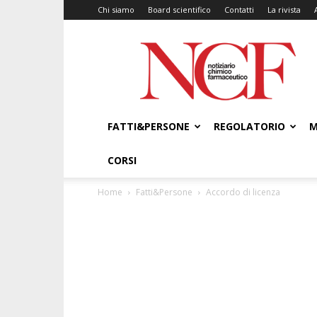
Chi siamo
Board scientifico
Contatti
La rivista
NCF
–
Notiziario
Chimico
Farmaceutico
FATTI&PERSONE
REGOLATORIO
M
CORSI
Home
Fatti&Persone
Accordo di licenza