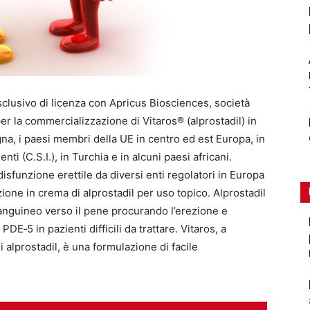
sclusivo di licenza con Apricus Biosciences, società
r la commercializzazione di Vitaros® (alprostadil) in
agna, i paesi membri della UE in centro ed est Europa, in
ti (C.S.I.), in Turchia e in alcuni paesi africani.
disfunzione erettile da diversi enti regolatori in Europa
ione in crema di alprostadil per uso topico. Alprostadil
sanguineo verso il pene procurando l’erezione e
PDE‐5 in pazienti difficili da trattare. Vitaros, a
 alprostadil, è una formulazione di facile