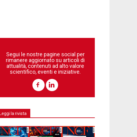
Segui le nostre pagine social per
rimanere aggiornato su articoli di
attualità, contenuti ad alto valore
scientifico, eventi e iniziative.
Leggi la rivista