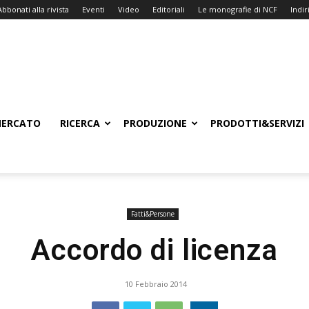
Abbonati alla rivista
Eventi
Video
Editoriali
Le monografie di NCF
Indiri
ERCATO
RICERCA
PRODUZIONE
PRODOTTI&SERVIZI
Fatti&Persone
Accordo di licenza
10 Febbraio 2014