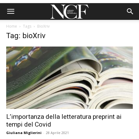
Home
Tags
BioXriv
Tag: bioXriv
L’importanza della letteratura preprint ai
tempi del Covid
Giuliana Miglierini
-
28 Aprile 2021