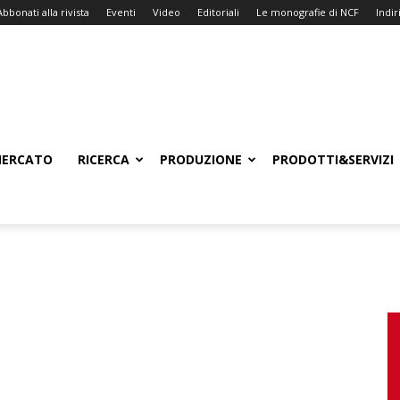
Abbonati alla rivista
Eventi
Video
Editoriali
Le monografie di NCF
Indiri
ERCATO
RICERCA
PRODUZIONE
PRODOTTI&SERVIZI