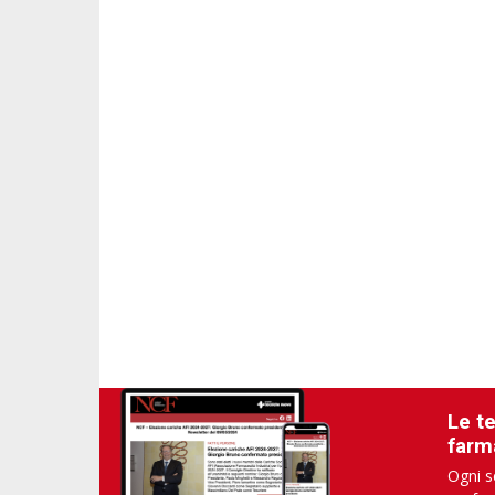
Le t
farm
Ogni s