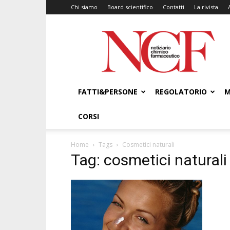
Chi siamo
Board scientifico
Contatti
La rivista
NCF
–
Notiziario
Chimico
Farmaceutico
FATTI&PERSONE
REGOLATORIO
M
CORSI
Home
Tags
Cosmetici naturali
Tag: cosmetici naturali