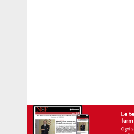
Le t
farm
Ogni s