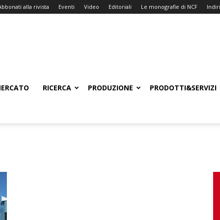
Abbonati alla rivista
Eventi
Video
Editoriali
Le monografie di NCF
Indiri
ERCATO
RICERCA
PRODUZIONE
PRODOTTI&SERVIZI