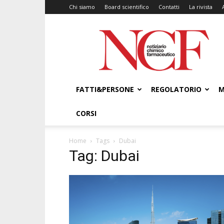
Chi siamo
Board scientifico
Contatti
La rivista
NCF
–
Notiziario
Chimico
Farmaceutico
FATTI&PERSONE
REGOLATORIO
M
CORSI
Home
Tags
Dubai
Tag: Dubai