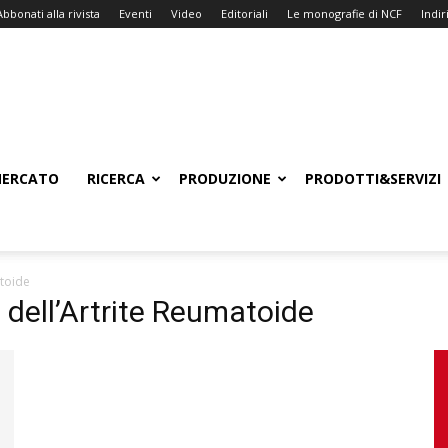
Abbonati alla rivista
Eventi
Video
Editoriali
Le monografie di NCF
Indiri
ERCATO
RICERCA
PRODUZIONE
PRODOTTI&SERVIZI
atoide
 dell’Artrite Reumatoide