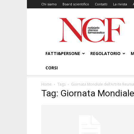
Chi siamo
Board scientifico
Contatti
La rivista
NCF
–
Notiziario
Chimico
Farmaceutico
FATTI&PERSONE
REGOLATORIO
M
CORSI
Home
Tags
Giornata Mondiale dell’Artrite Reum
Tag: Giornata Mondiale