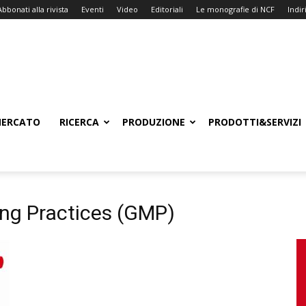
Abbonati alla rivista
Eventi
Video
Editoriali
Le monografie di NCF
Indiri
ERCATO
RICERCA
PRODUZIONE
PRODOTTI&SERVIZI
ng Practices (GMP)