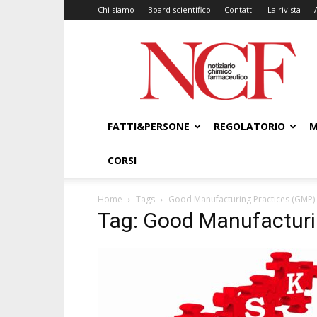
Chi siamo
Board scientifico
Contatti
La rivista
NCF
–
Notiziario
Chimico
Farmaceutico
FATTI&PERSONE
REGOLATORIO
M
CORSI
Home
Tags
Good Manufacturing Practices (GMP)
Tag: Good Manufacturi