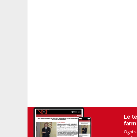
Le t
farm
Ogni s