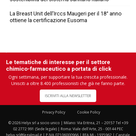
La Breast Unit dell’Irccs Maugeri per il 18° anno
ottiene la certificazione Eusoma
Le tematiche di interesse per il settore
chimico-farmaceutico a portata di click
Ogni settimana, per supportare la tua crescita professionale.
Unisciti a oltre 8.400 professionisti che già ne fanno parte.
ISCRIVITI ALLA NEWSLETTER
Privacy Policy
Cookie Policy
© 2026 Helyx srl a socio unico | Milano: Via Eritrea, 21 – 20157 Tel +39
02 2772 991 (Sede legale) | Roma: Viale dell'Arte, 25 - 00144 PEC
helyx.srl@legalmail.it | P.IVA 07106000966 | REA MI - 1935962 | Capitale