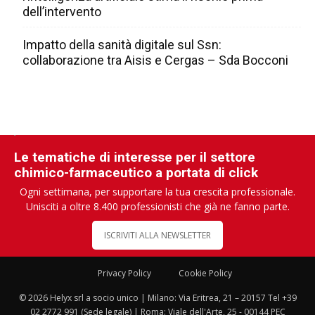
dell’intervento
Impatto della sanità digitale sul Ssn:
collaborazione tra Aisis e Cergas – Sda Bocconi
Le tematiche di interesse per il settore
chimico-farmaceutico a portata di click
Ogni settimana, per supportare la tua crescita professionale.
Unisciti a oltre 8.400 professionisti che già ne fanno parte.
ISCRIVITI ALLA NEWSLETTER
Privacy Policy
Cookie Policy
© 2026 Helyx srl a socio unico | Milano: Via Eritrea, 21 – 20157 Tel +39
02 2772 991 (Sede legale) | Roma: Viale dell'Arte, 25 - 00144 PEC