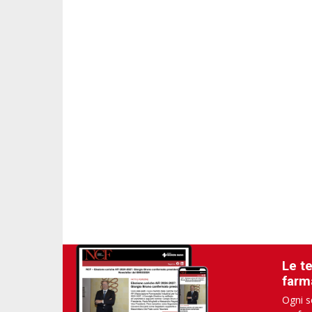
Le t
farm
Ogni s