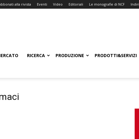
Abbonati alla rivista
Eventi
Video
Editoriali
Le monografie di NCF
Indiri
ERCATO
RICERCA
PRODUZIONE
PRODOTTI&SERVIZI
rmaci