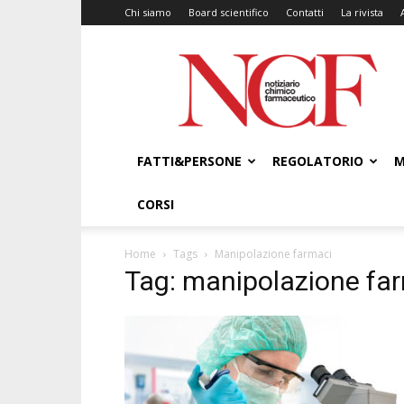
Chi siamo
Board scientifico
Contatti
La rivista
NCF
–
Notiziario
Chimico
Farmaceutico
FATTI&PERSONE
REGOLATORIO
M
CORSI
Home
Tags
Manipolazione farmaci
Tag: manipolazione fa