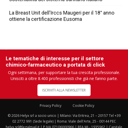
La Breast Unit dell’Irccs Maugeri per il 18° anno
ottiene la certificazione Eusoma
Le tematiche di interesse per il settore
chimico-farmaceutico a portata di click
Ogni settimana, per supportare la tua crescita professionale.
Unisciti a oltre 8.400 professionisti che già ne fanno parte.
ISCRIVITI ALLA NEWSLETTER
Privacy Policy
Cookie Policy
© 2026 Helyx srl a socio unico | Milano: Via Eritrea, 21 – 20157 Tel +39
02 2772 991 (Sede legale) | Roma: Viale dell'Arte, 25 - 00144 PEC
helyx.srl@legalmail.it | P.IVA 07106000966 | REA MI - 1935962 | Capitale