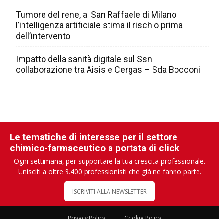
Tumore del rene, al San Raffaele di Milano
l’intelligenza artificiale stima il rischio prima
dell’intervento
Impatto della sanità digitale sul Ssn:
collaborazione tra Aisis e Cergas – Sda Bocconi
Le tematiche di interesse per il settore
chimico-farmaceutico a portata di click
Ogni settimana, per supportare la tua crescita professionale.
Unisciti a oltre 8.400 professionisti che già ne fanno parte.
ISCRIVITI ALLA NEWSLETTER
Privacy Policy
Cookie Policy