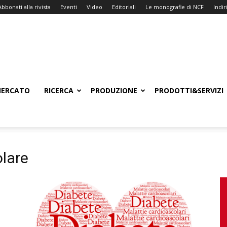
Abbonati alla rivista
Eventi
Video
Editoriali
Le monografie di NCF
Indiri
ERCATO
RICERCA
PRODUZIONE
PRODOTTI&SERVIZI
lare