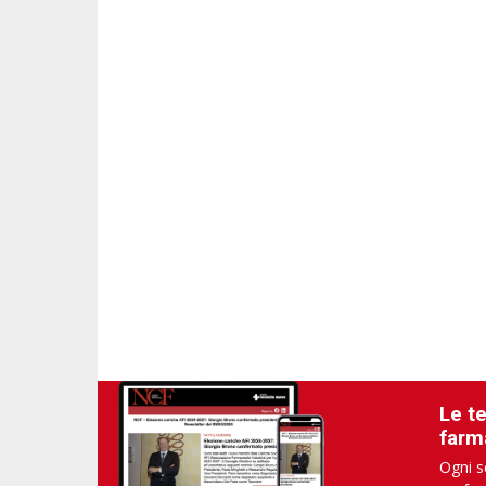
Le t
farm
Ogni s