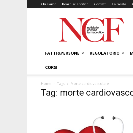
Chi siamo
Board scientifico
Contatti
La rivista
NCF
–
Notiziario
Chimico
Farmaceutico
FATTI&PERSONE
REGOLATORIO
M
CORSI
Home
Tags
Morte cardiovascolare
Tag: morte cardiovasco