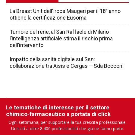
La Breast Unit dell’Irccs Maugeri per il 18° anno
ottiene la certificazione Eusoma
Tumore del rene, al San Raffaele di Milano
l’intelligenza artificiale stima il rischio prima
dell’intervento
Impatto della sanità digitale sul Ssn:
collaborazione tra Aisis e Cergas – Sda Bocconi
Le tematiche di interesse per il settore
chimico-farmaceutico a portata di click
Ogni settimana, per supportare la tua crescita professionale.
Unisciti a oltre 8.400 professionisti che già ne fanno parte.